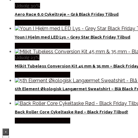
Udsalg 30%
Aero Race 6.0 Cykeltrøje – Grå Black Friday Tilbud
Købes hos Cykelexperten
Youn I Hjelm med LED Lys – Grey Star Black Friday Tilbud
Købes hos Cykelexperten
Udsalg 23%
Milkit Tubeless Conversion Kit 45 mm & 35 mm – Black Frida
Købes hos Cykelexperten
5th Element Økologisk Langærmet Sweatshirt – Blå Black Fr
Købes hos Cykelexperten
Back Roller Core Cykeltaske Rød – Black Friday Tilbud!
Købes hos Cykelexperten
×