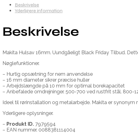
Beskrivelse
Yderligere information
Beskrivelse
Makita Hulsav 16mm. Uundgåeligt Black Friday Tilbud. Dette 
Nøglefunktioner.
– Hurtig opsætning for nem anvendelse
– 16 mm diameter sikrer præcise huller
– Arbejdslængde på 10 mm for optimal borekapacitet
– Anbefalede omdrejninger. 500-700 ved rustfrit stål. 800-1
Ideel til rørinstallation og metalarbejde. Makita er synony
Yderligere oplysninger.
–
Produkt ID.
7979594
– EAN nummer. 0088381114004