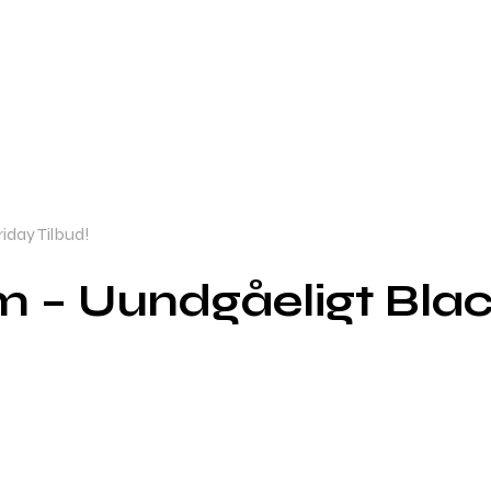
iday Tilbud!
– Uundgåeligt Black