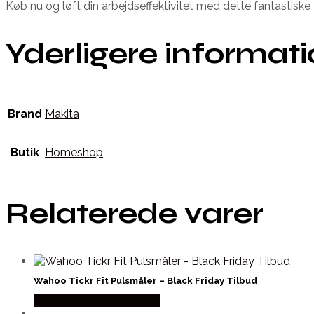
Køb nu og løft din arbejdseffektivitet med dette fantastiske 
Yderligere informat
Brand
Makita
Butik
Homeshop
Relaterede varer
Wahoo Tickr Fit Pulsmåler – Black Friday Tilbud
Købes hos Cykelexperten