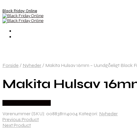
Black Friday Online
Forside
/
Nyheder
/
Makita Hulsav 16mm – Uundgåeligt Black Fr
Makita Hulsav 16mm 
Købes hos Homeshop
Varenummer (SKU):
0088381114004
Kategori:
Nyheder
Previous Product
Next Product