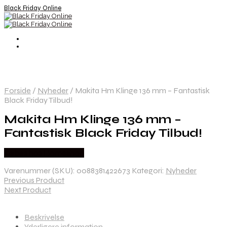
Black Friday Online
Forside
/
Nyheder
/
Makita Hm Klinge 136 mm – Fantastisk
Black Friday Tilbud!
Makita Hm Klinge 136 mm –
Fantastisk Black Friday Tilbud!
Købes hos Homeshop
Varenummer (SKU):
0088381422673
Kategori:
Nyheder
Previous Product
Next Product
Beskrivelse
Yderligere information