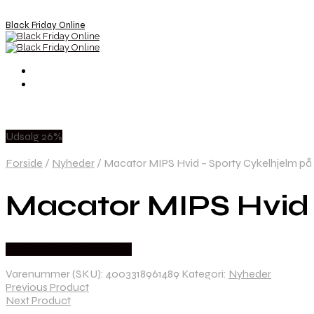
Black Friday Online
Udsalg 26%
Forside
/
Nyheder
/
Macator MIPS Hvid – Sporty Cykelhjelm på 
Macator MIPS Hvid –
Købes hos Cykelexperten
Varenummer (SKU):
4003318961489
Kategori:
Nyheder
Previous Product
Next Product