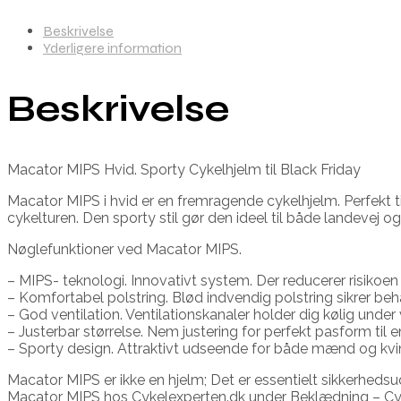
Beskrivelse
Yderligere information
Beskrivelse
Macator MIPS Hvid. Sporty Cykelhjelm til Black Friday
Macator MIPS i hvid er en fremragende cykelhjelm. Perfekt t
cykelturen. Den sporty stil gør den ideel til både landevej og
Nøglefunktioner ved Macator MIPS.
– MIPS- teknologi. Innovativt system. Der reducerer risikoen 
– Komfortabel polstring. Blød indvendig polstring sikrer be
– God ventilation. Ventilationskanaler holder dig kølig unde
– Justerbar størrelse. Nem justering for perfekt pasform til
– Sporty design. Attraktivt udseende for både mænd og kvi
Macator MIPS er ikke en hjelm; Det er essentielt sikkerheds
Macator MIPS hos Cykelexperten.dk under Beklædning – Cyke