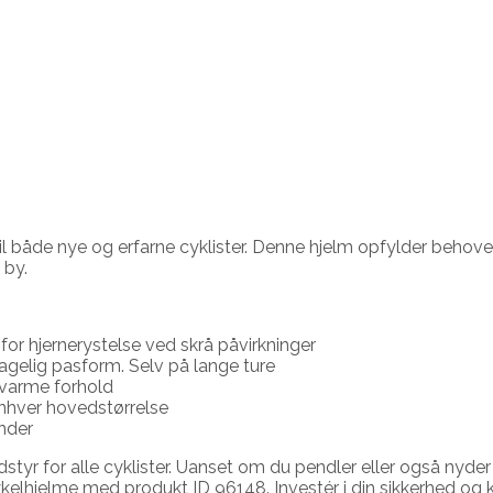
il både nye og erfarne cyklister. Denne hjelm opfylder behov
 by.
for hjernerystelse ved skrå påvirkninger
hagelig pasform. Selv på lange ture
r varme forhold
 enhver hovedstørrelse
nder
udstyr for alle cyklister. Uanset om du pendler eller også ny
lhjelme med produkt ID 96148. Investér i din sikkerhed og 