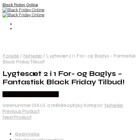
Black Friday Online
Forside
/
Nyheder
/
Lygtesæt 2 i 1 For- og Baglys – Fantastisk
Black Friday Tilbud!
Lygtesæt 2 i 1 For- og Baglys –
Fantastisk Black Friday Tilbud!
Købes hos Cykelexperten
Varenummer (SKU):
0768686058363
Kategori:
Nyheder
Previous Product
Next Product
Beskrivelse
Yderligere information