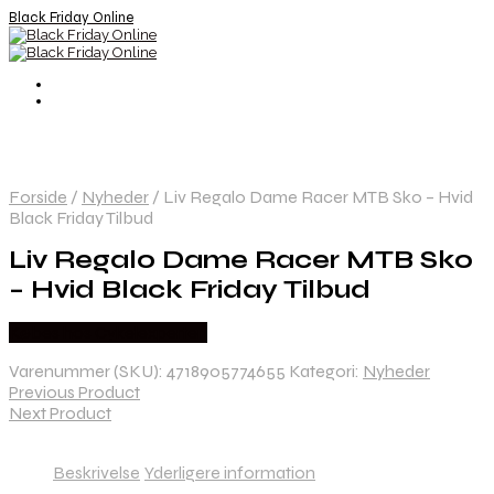
Black Friday Online
Forside
/
Nyheder
/
Liv Regalo Dame Racer MTB Sko – Hvid
Black Friday Tilbud
Liv Regalo Dame Racer MTB Sko
– Hvid Black Friday Tilbud
Købes hos Cykelexperten
Varenummer (SKU):
4718905774655
Kategori:
Nyheder
Previous Product
Next Product
Beskrivelse
Yderligere information