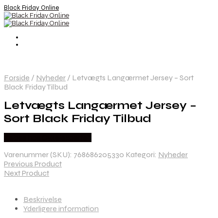
Black Friday Online
Forside
/
Nyheder
/
Letvægts Langærmet Jersey – Sort
Black Friday Tilbud
Letvægts Langærmet Jersey –
Sort Black Friday Tilbud
Købes hos Cykelexperten
Varenummer (SKU):
768686205330
Kategori:
Nyheder
Previous Product
Next Product
Beskrivelse
Yderligere information