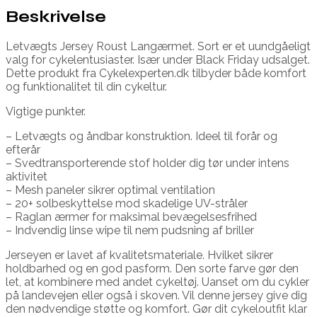
Beskrivelse
Letvægts Jersey Roust Langærmet. Sort er et uundgåeligt
valg for cykelentusiaster. Især under Black Friday udsalget.
Dette produkt fra Cykelexperten.dk tilbyder både komfort
og funktionalitet til din cykeltur.
Vigtige punkter.
– Letvægts og åndbar konstruktion. Ideel til forår og
efterår
– Svedtransporterende stof holder dig tør under intens
aktivitet
– Mesh paneler sikrer optimal ventilation
– 20+ solbeskyttelse mod skadelige UV-stråler
– Raglan ærmer for maksimal bevægelsesfrihed
– Indvendig linse wipe til nem pudsning af briller
Jerseyen er lavet af kvalitetsmateriale. Hvilket sikrer
holdbarhed og en god pasform. Den sorte farve gør den
let, at kombinere med andet cykeltøj. Uanset om du cykler
på landevejen eller også i skoven. Vil denne jersey give dig
den nødvendige støtte og komfort. Gør dit cykeloutfit klar