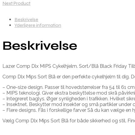
Next Product
Beskrivelse
Yderligere information
Beskrivelse
Lazer Comp Dlx MIPS Cykelhjelm. Sort/Blå Black Friday Ti
Comp Dlx Mips Sort Blå er den perfekte cykelhjelm til dig. Der
– One-size design. Passer til hovedstørrelser fra 54 til 61 cm
– MIPS teknologi. Giver ekstra beskyttelse mod skrå påvirkni
– Integreret baglys. Øger synligheden i trafikken. Hvilket sik
– Insektnet. Beskytter mod insekter og små partikler under 
– Flere designs. Fås i forskellige farver Så du kan vælge en h
Vælg Comp Dlx Mips Sort Blå for både sikkerhed og stil. Fi