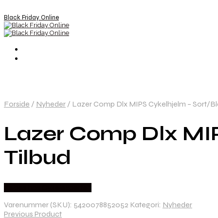
Black Friday Online
Forside
/
Nyheder
/
Lazer Comp Dlx MIPS Cykelhjelm – Sort/Blå
Lazer Comp Dlx MIP
Tilbud
Købes hos Cykelexperten
Varenummer (SKU):
5420078852052
Kategori:
Nyheder
Previous Product