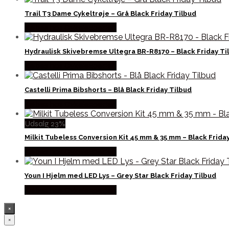
Trail T3 Dame Cykeltrøje – Grå Black Friday Tilbud
Købes hos Cykelexperten
Hydraulisk Skivebremse Ultegra BR-R8170 – Black Friday Ti
Købes hos Cykelexperten
Castelli Prima Bibshorts – Blå Black Friday Tilbud
Købes hos Cykelexperten
Udsalg 23%
Milkit Tubeless Conversion Kit 45 mm & 35 mm – Black Frida
Købes hos Cykelexperten
Youn I Hjelm med LED Lys – Grey Star Black Friday Tilbud
Købes hos Cykelexperten
×
×