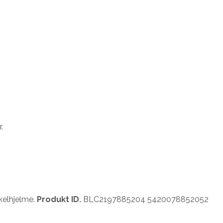
.
kelhjelme.
Produkt ID.
BLC2197885204 5420078852052