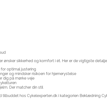
lbud
 ønsker sikkerhed og komfort i ét. Her er de vigtigste detaljer
 for optimal justering
nger og mindsker risikoen for hjernerystelse
rer dig på mørke veje
cykelturen
jelm. Der matcher din stil
nd tilbuddet hos Cykelexperten.dk i kategorien Beklædning Cy