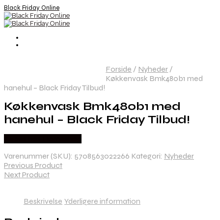
Black Friday Online
Forside
/
Nyheder
/
Køkkenvask Bmk480b1 med
hanehul – Black Friday Tilbud!
Køkkenvask Bmk480b1 med
hanehul – Black Friday Tilbud!
Købes hos Homeshop
Varenummer (SKU):
5708563022266
Kategori:
Nyheder
Previous Product
Next Product
Beskrivelse
Yderligere information