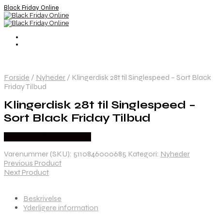
Black Friday Online
Forside
/
Nyheder
/
Klingerdisk 28t til Singlespeed – Sort Black
Friday Tilbud
Klingerdisk 28t til Singlespeed –
Sort Black Friday Tilbud
Købes hos Cykelexperten
Varenummer (SKU):
5110846000685
Kategori:
Nyheder
Previous Product
Next Product
Beskrivelse
Yderligere information