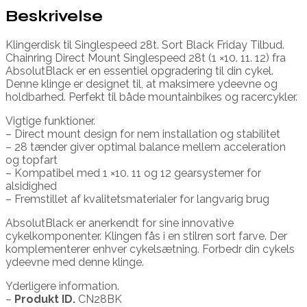
Beskrivelse
Klingerdisk til Singlespeed 28t. Sort Black Friday Tilbud.
Chainring Direct Mount Singlespeed 28t (1 ×10. 11. 12) fra
AbsolutBlack er en essentiel opgradering til din cykel.
Denne klinge er designet til, at maksimere ydeevne og
holdbarhed. Perfekt til både mountainbikes og racercykler.
Vigtige funktioner.
– Direct mount design for nem installation og stabilitet
– 28 tænder giver optimal balance mellem acceleration
og topfart
– Kompatibel med 1 ×10. 11 og 12 gearsystemer for
alsidighed
– Fremstillet af kvalitetsmaterialer for langvarig brug
AbsolutBlack er anerkendt for sine innovative
cykelkomponenter. Klingen fås i en stilren sort farve. Der
komplementerer enhver cykelsætning. Forbedr din cykels
ydeevne med denne klinge.
Yderligere information.
–
Produkt ID.
CN28BK