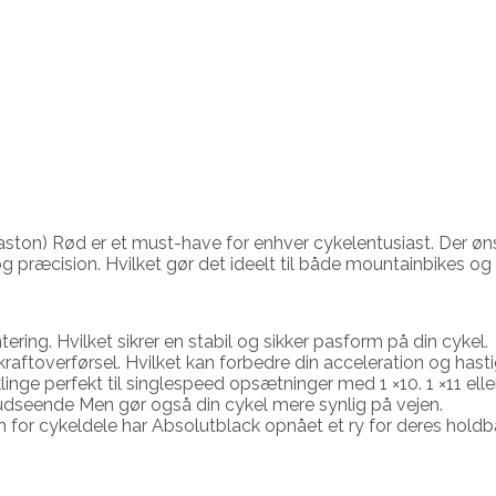
easton) Rød er et must-have for enhver cykelentusiast. Der øns
og præcision. Hvilket gør det ideelt til både mountainbikes og 
ering. Hvilket sikrer en stabil og sikker pasform på din cykel.
raftoverførsel. Hvilket kan forbedre din acceleration og hast
nge perfekt til singlespeed opsætninger med 1 ×10. 1 ×11 elle
 udseende Men gør også din cykel mere synlig på vejen.
 for cykeldele har Absolutblack opnået et ry for deres holdba