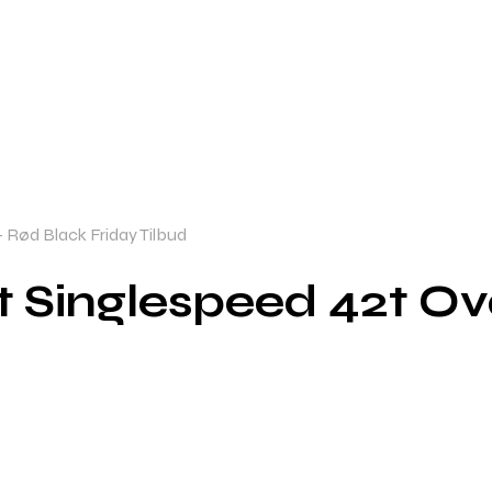
– Rød Black Friday Tilbud
t Singlespeed 42t Ov