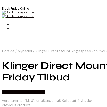
Black Friday Online
Forside
/
Nyheder
/
Klinger Direct Mount Singlespeed 42t Oval 
Klinger Direct Moun
Friday Tilbud
Købes hos Cykelexperten
Varenummer (SKU):
5110846003518
Kategori:
Nyheder
Previous Product