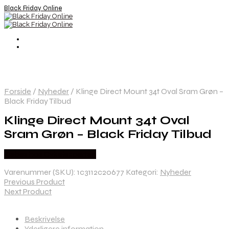
Black Friday Online
Forside
/
Nyheder
/
Klinge Direct Mount 34t Oval Sram Grøn –
Black Friday Tilbud
Klinge Direct Mount 34t Oval
Sram Grøn – Black Friday Tilbud
Købes hos Cykelexperten
Varenummer (SKU):
1c3112c20677
Kategori:
Nyheder
Previous Product
Next Product
Beskrivelse
Yderligere information