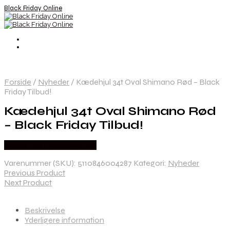
Black Friday Online
Forside
/
Nyheder
/
Kædehjul 34t Oval Shimano Rød – Black
Friday Tilbud!
Kædehjul 34t Oval Shimano Rød
– Black Friday Tilbud!
Købes hos Cykelexperten
Varenummer (SKU):
5110846004287
Kategori:
Nyheder
Previous Product
Next Product
Beskrivelse
Yderligere information