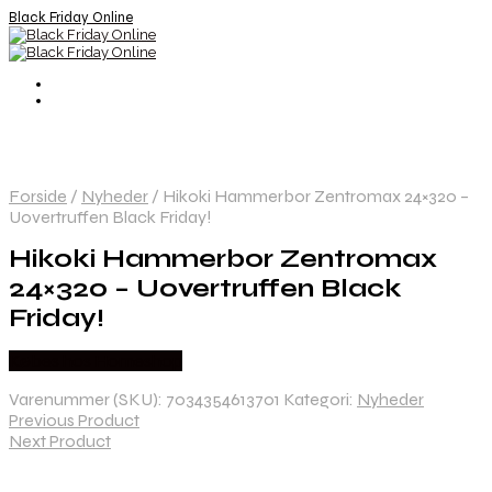
Black Friday Online
Forside
/
Nyheder
/
Hikoki Hammerbor Zentromax 24×320 –
Uovertruffen Black Friday!
Hikoki Hammerbor Zentromax
24×320 – Uovertruffen Black
Friday!
Købes hos Homeshop
Varenummer (SKU):
7034354613701
Kategori:
Nyheder
Previous Product
Next Product