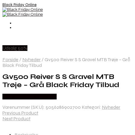
Black Friday Online
Udsalg 50%
Forside
/
Nyheder
/
Gv500 Reiver S S Gravel MTB Trøje – Grå
Black Friday Tilbud
Gv500 Reiver S S Gravel MTB
Trøje – Grå Black Friday Tilbud
Købes hos Cykelexperten
Varenummer (SKU):
5056286902700
Kategori:
Nyheder
Previous Product
Next Product
Beskrivelse