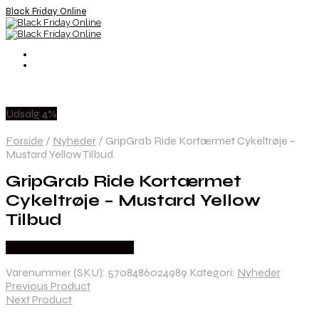
Black Friday Online
Udsalg 4%
Forside
/
Nyheder
/
GripGrab Ride Kortærmet Cykeltrøje –
Mustard Yellow Tilbud
GripGrab Ride Kortærmet
Cykeltrøje – Mustard Yellow
Tilbud
Købes hos Cykelexperten
Varenummer (SKU):
5708486024989
Kategori:
Nyheder
Previous Product
Next Product