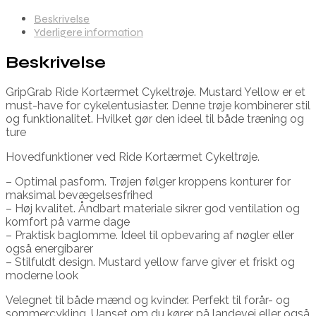
Beskrivelse
Yderligere information
Beskrivelse
GripGrab Ride Kortærmet Cykeltrøje. Mustard Yellow er et
must-have for cykelentusiaster. Denne trøje kombinerer stil
og funktionalitet. Hvilket gør den ideel til både træning og
ture
Hovedfunktioner ved Ride Kortærmet Cykeltrøje.
– Optimal pasform. Trøjen følger kroppens konturer for
maksimal bevægelsesfrihed
– Høj kvalitet. Åndbart materiale sikrer god ventilation og
komfort på varme dage
– Praktisk baglomme. Ideel til opbevaring af nøgler eller
også energibarer
– Stilfuldt design. Mustard yellow farve giver et friskt og
moderne look
Velegnet til både mænd og kvinder. Perfekt til forår- og
sommercykling. Uanset om du kører på landevej eller også