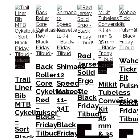
Rød
Wah
Udsalg
Jersey
Udsalg
Back
Shimano
50%
Tickr
23%
Solid
Roller
12
Fit
Trail
Ergo
Core
Speed
Milkit
Puls
Liner
–
Cykeltaske
Kassette
Tubeless
–
Bib
Black
Rød
11-
Conversion
Blac
MTB
Friday
–
34T
Kit
Frida
Cykelbukser
Tilbud!
Black
–
45
Tilbu
–
Friday
Black
mm
Købes
Sort
Tilbud!
Friday
Købes
& 35
hos
Black
hos