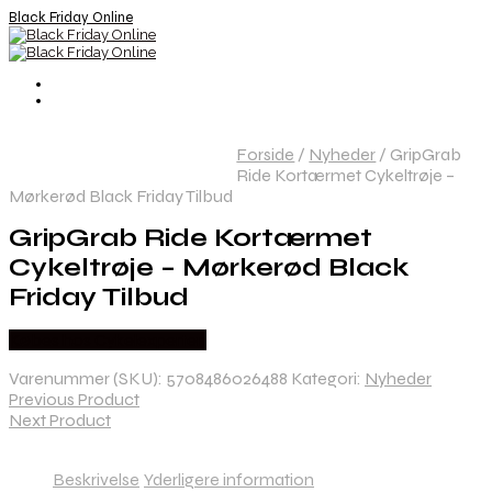
Black Friday Online
Forside
/
Nyheder
/
GripGrab
Ride Kortærmet Cykeltrøje –
Mørkerød Black Friday Tilbud
GripGrab Ride Kortærmet
Cykeltrøje – Mørkerød Black
Friday Tilbud
Købes hos Cykelexperten
Varenummer (SKU):
5708486026488
Kategori:
Nyheder
Previous Product
Next Product
Beskrivelse
Yderligere information