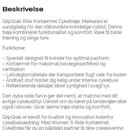
Beskrivelse
GripGrab Ride Kortærmet Cykeltrøje. Mørkerød er
uundgåelig for den stilbevidste kvindelige cyklist. Denne
trøje kombinerer funktionalitet og komfort. Ideel til både
træning og lange ture.
Funktioner.
– Specielt designet til kvinder for optimal pasform
– Kortærmet for maksimal bevægelsesfrihed og
ventilation
– Letvægtsmateriale der transporterer fugt væk fra huden
– Åndbart stof holder dig kølig under intense cykelture
– Reflekterende detaljer sikrer synlighed i svagt lys
Den dybe røde farve gør det nemt, at matche med dit
øvrige cykeludstyr. Uanset om du kører på landevejen eller
også i skoven. Giver denne trøje støtte og komfort.
GripGrab er kendt for kvalitet og innovation indenfor
cykelbeklædning. Med Women ’S Ride Kortærmet
Cykeltrøje får du en pålidelig partner til dine cykeleventyr.