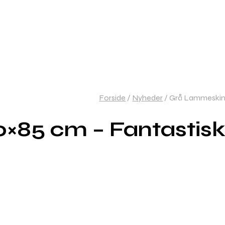
Forside
/
Nyheder
/
Grå Lammeskind 
85 cm – Fantastisk 