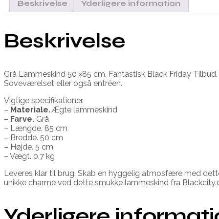
Beskrivelse
Yderligere information
Beskrivelse
Grå Lammeskind 50 ×85 cm. Fantastisk Black Friday Tilbud. De
Soveværelset eller også entréen.
Vigtige specifikationer.
–
Materiale.
Ægte lammeskind
–
Farve.
Grå
– Længde. 85 cm
– Bredde. 50 cm
– Højde. 5 cm
– Vægt. 0.7 kg
Leveres klar til brug. Skab en hyggelig atmosfære med dette
unikke charme ved dette smukke lammeskind fra Blackcity.d
Yderligere informat