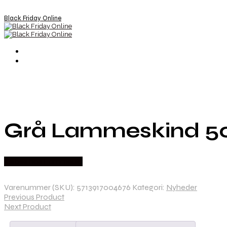
Black Friday Online
Grå Lammeskind 50×
Købes hos Lammeuld
Varenummer (SKU):
5713917004676
Kategori:
Nyheder
Previous Product
Next Product