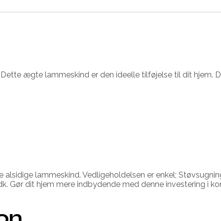
tte ægte lammeskind er den ideelle tilføjelse til dit hjem. De
 alsidige lammeskind. Vedligeholdelsen er enkel; Støvsugning 
k. Gør dit hjem mere indbydende med denne investering i kom
ion