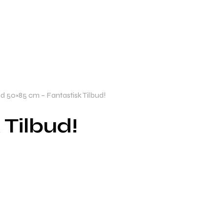
50×85 cm – Fantastisk Tilbud!
Tilbud!