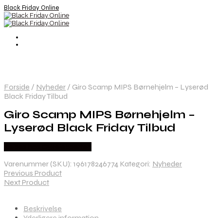
Black Friday Online
Forside
/
Nyheder
/
Giro Scamp MIPS Børnehjelm – Lyserød
Black Friday Tilbud
Giro Scamp MIPS Børnehjelm –
Lyserød Black Friday Tilbud
Købes hos Cykelexperten
Varenummer (SKU):
196178246774
Kategori:
Nyheder
Previous Product
Next Product
Beskrivelse
Yderligere information