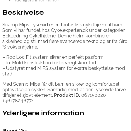
Beskrivelse
Scamp Mips Lyserød er en fantastisk cykelhjelm til børn.
Som vi har fundet hos Cykelexperten.dk under kategorien
Beklædning Cykelhjelme. Denne hjelm kombinerer
sikkerhed og stil med flere avancerede teknologier fra Giro
’S voksenhjelme.
– Roc Loc Fit system sikrer en perfekt pasform
– In-Mold konstruktion for letvægtskomfort
– Udstyret med MIPS system for ekstra beskyttelse mod
stød
Med Scamp Mips får dit barn en sikker og komfortabel
oplevelse på cyklen. Samtidig med, at den lyserøde farve
tilføjer et sjovt element.
Produkt ID.
067150020
196178246774
Yderligere information
Brand
Giro