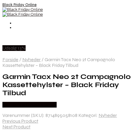
Black Friday Online
Udsalg 13%
Forside
/
Nyheder
/
Garmin Tacx Neo 2t Campagnolo
Kassettehylster – Black Friday Tilbud
Garmin Tacx Neo 2t Campagnolo
Kassettehylster – Black Friday
Tilbud
Købes hos Cykelexperten
Varenummer (SKU):
8714895058108
Kategori:
Nyheder
Previous Product
Next Product