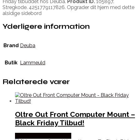
Friday tilbuddet hos Deuba.
Produkt ID.
105897.
Stregkode. 4251779117826. Opgrader dit hjem med dette
alsidige sidebord
Yderligere information
Brand
Deuba
Butik
Lammeuld
Relaterede varer
Oltre Out Front Computer Mount –
Black Friday Tilbud!
Købes hos Cykelexperten