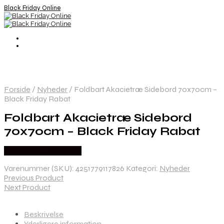
Black Friday Online
Forside
/
Nyheder
/
Foldbart Akacietræ Sidebord 70x70cm –
Black Friday Rabat
Foldbart Akacietræ Sidebord
70x70cm – Black Friday Rabat
Købes hos Lammeuld
Varenummer (SKU):
4251779117826
Kategori:
Nyheder
Previous Product
Next Product
Beskrivelse
Yderligere information