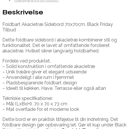
Beskrivelse
Foldbart Akacietræ Sidebord 70x70cm. Black Friday
Tilbud
Dette foldbare sidebord i akacietræ kombinerer stil og
funktionalitet. Det er lavet af omfattende forolieret
akacietræ. Hvilket sikrer langvarig holdbarhed.
Fordele ved produktet.
– Solid konstruktion i omfattende akacietræ
– Unik træåre giver et elegant udseende
– Anvendeligt i alle rum i hjemmet
– Pladsbesparende foldbart design
– Ideelt til køkken. Have. Terrasse eller også altan
Tekniske specifikationer.
– Mål (LxBxH). 70 x 70 x 73 cm
– Mat overflade for et moderne look
Dette bord er en praktisk tilføjelse til din indretning. Det
foldbare design gør opbevaring let. Gør et kup under Black