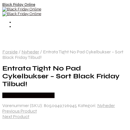
Black Friday Online
Forside
/
Nyheder
/
Entrata Tight No Pad Cykelbukser – Sort
Black Friday Tilbud!
Entrata Tight No Pad
Cykelbukser – Sort Black Friday
Tilbud!
Købes hos Cykelexperten
Varenummer (SKU):
8050949726945
Kategori:
Nyheder
Previous Product
Next Product