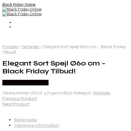
Black Friday Online
Forside
/
Nyheder
/
Elegant Sort Spejl Ø60 cm – Black Friday
Tilbud!
Elegant Sort Spejl Ø60 cm –
Black Friday Tilbud!
Købes hos Homeshop
Varenummer (SKU):
5713917018321
Kategori:
Nyheder
Previous Product
Next Product
Beskrivelse
Yderligere information