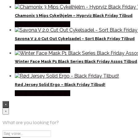
Købes hos Cykelexperten
Chamonix 3 Mips Cykelhjelm – Hyprviz Black Friday Tilbud
Købes hos Cykelexperten
Savona V 2.0 Cut Out Cykelsadel – Sort Black Friday Tilbud
Købes hos Cykelexperten
Winter Face Mask P1 Black Series Black Friday Assos Tilbud
Købes hos Cykelexperten
Rød Jersey Solid Ergo – Black Friday Tilbud!
Købes hos Cykelexperten
×
×
What are you looking for?