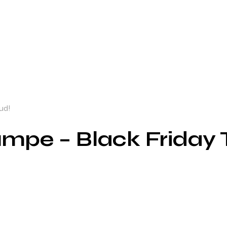
ud!
mpe – Black Friday T