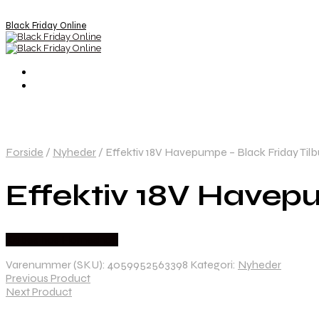
Black Friday Online
Forside
/
Nyheder
/
Effektiv 18V Havepumpe – Black Friday Tilb
Effektiv 18V Havepu
Købes hos Homeshop
Varenummer (SKU):
4059952563398
Kategori:
Nyheder
Previous Product
Next Product