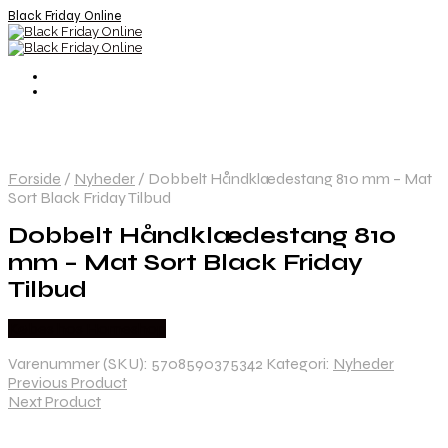
Black Friday Online
Forside
/
Nyheder
/
Dobbelt Håndklædestang 810 mm – Mat
Sort Black Friday Tilbud
Dobbelt Håndklædestang 810
mm – Mat Sort Black Friday
Tilbud
Købes hos Homeshop
Varenummer (SKU):
5708590375342
Kategori:
Nyheder
Previous Product
Next Product