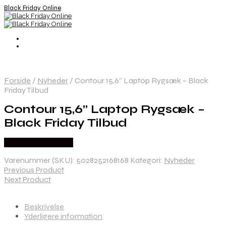
Black Friday Online
Forside
/
Nyheder
/
Contour 15,6” Laptop Rygsæk – Black
Friday Tilbud
Contour 15,6” Laptop Rygsæk –
Black Friday Tilbud
Købes hos Proshop
Varenummer (SKU):
5028252168168
Kategori:
Nyheder
Previous Product
Next Product
Beskrivelse
Yderligere information