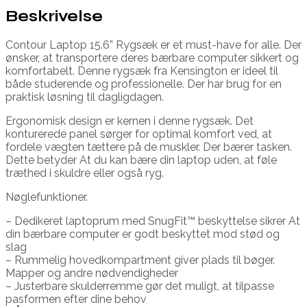
Beskrivelse
Contour Laptop 15.6” Rygsæk er et must-have for alle. Der
ønsker, at transportere deres bærbare computer sikkert og
komfortabelt. Denne rygsæk fra Kensington er ideel til
både studerende og professionelle. Der har brug for en
praktisk løsning til dagligdagen.
Ergonomisk design er kernen i denne rygsæk. Det
konturerede panel sørger for optimal komfort ved, at
fordele vægten tættere på de muskler. Der bærer tasken.
Dette betyder At du kan bære din laptop uden, at føle
træthed i skuldre eller også ryg.
Nøglefunktioner.
– Dedikeret laptoprum med SnugFit™ beskyttelse sikrer At
din bærbare computer er godt beskyttet mod stød og
slag
– Rummelig hovedkompartment giver plads til bøger.
Mapper og andre nødvendigheder
– Justerbare skulderremme gør det muligt, at tilpasse
pasformen efter dine behov