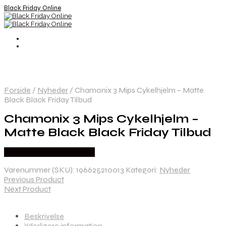
Black Friday Online
Forside
/
Nyheder
/
Chamonix 3 Mips Cykelhjelm – Matte
Black Black Friday Tilbud
Chamonix 3 Mips Cykelhjelm –
Matte Black Black Friday Tilbud
Købes hos Cykelexperten
Varenummer (SKU):
196625210013
Kategori:
Nyheder
Previous Product
Next Product
Beskrivelse
Yderligere information