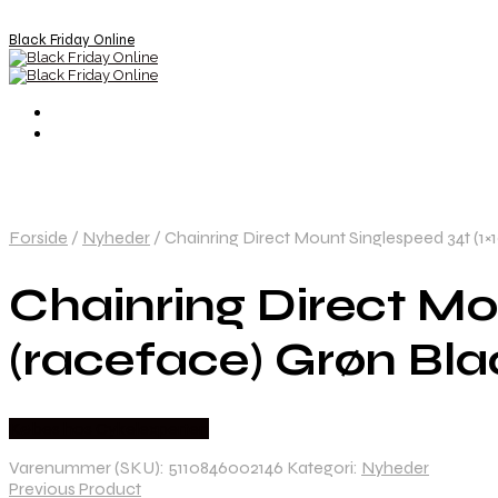
Black Friday Online
Forside
/
Nyheder
/
Chainring Direct Mount Singlespeed 34t (1×1
Chainring Direct Mou
(raceface) Grøn Bla
Købes hos Cykelexperten
Varenummer (SKU):
5110846002146
Kategori:
Nyheder
Previous Product