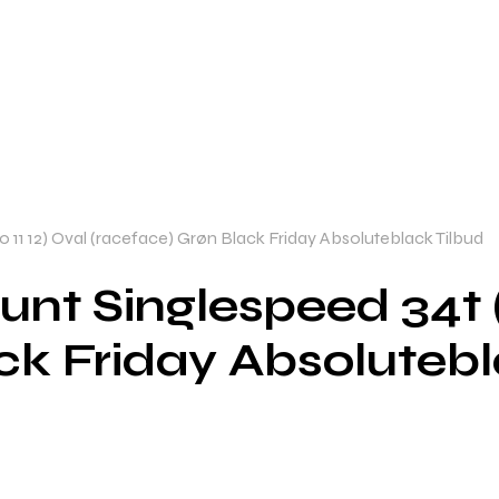
0 11 12) Oval (raceface) Grøn Black Friday Absoluteblack Tilbud
nt Singlespeed 34t (1
ck Friday Absolutebl