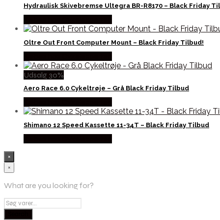
Hydraulisk Skivebremse Ultegra BR-R8170 – Black Friday Ti
Købes hos Cykelexperten
Oltre Out Front Computer Mount – Black Friday Tilbud!
Købes hos Cykelexperten
Udsalg 30%
Aero Race 6.0 Cykeltrøje – Grå Black Friday Tilbud
Købes hos Cykelexperten
Shimano 12 Speed Kassette 11-34T – Black Friday Tilbud
Købes hos Cykelexperten
×
×
What are you looking for?