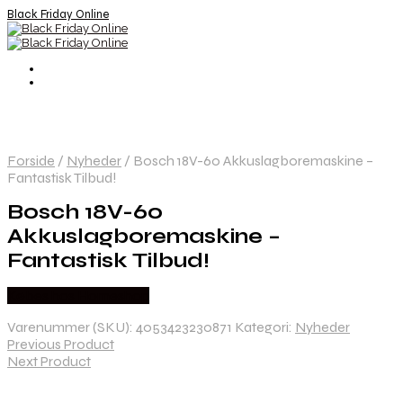
Black Friday Online
Forside
/
Nyheder
/
Bosch 18V-60 Akkuslagboremaskine –
Fantastisk Tilbud!
Bosch 18V-60
Akkuslagboremaskine –
Fantastisk Tilbud!
Købes hos Homeshop
Varenummer (SKU):
4053423230871
Kategori:
Nyheder
Previous Product
Next Product