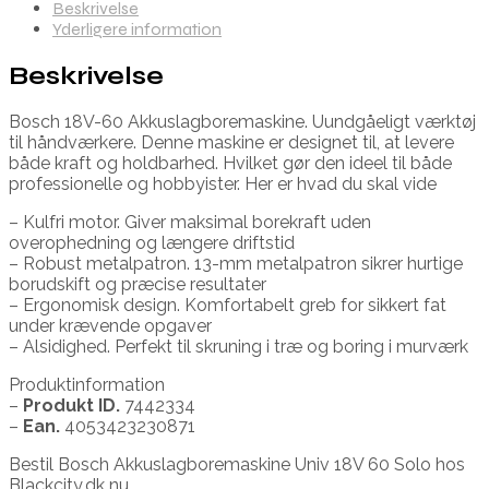
Beskrivelse
Yderligere information
Beskrivelse
Bosch 18V-60 Akkuslagboremaskine. Uundgåeligt værktøj
til håndværkere. Denne maskine er designet til, at levere
både kraft og holdbarhed. Hvilket gør den ideel til både
professionelle og hobbyister. Her er hvad du skal vide
– Kulfri motor. Giver maksimal borekraft uden
overophedning og længere driftstid
– Robust metalpatron. 13-mm metalpatron sikrer hurtige
borudskift og præcise resultater
– Ergonomisk design. Komfortabelt greb for sikkert fat
under krævende opgaver
– Alsidighed. Perfekt til skruning i træ og boring i murværk
Produktinformation
–
Produkt ID.
7442334
–
Ean.
4053423230871
Bestil Bosch Akkuslagboremaskine Univ 18V 60 Solo hos
Blackcity.dk nu