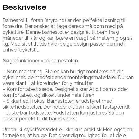
Beskrivelse
Barnestol til foran (styrpind) er den perfekte løsning til
forældre. Der ønsker, at tage deres små børn med på
cykelture. Denne barnestol er designet til børn fra 9
måneder til 3 år og kan bære en vægt på mellem 9 og 15
kg. Med sit stilfulde hvid-beige design passer den ind i
enhver cykelstil.
Nøglefunktioner ved barnestolen.
– Nem montering. Stolen kan hurtigt monteres på din
cykel med de medfølgende monteringsmaterialer. Du kan
være klar til, at køre inden for 5 minutter
– Komfortabelt sæde. Designet sikrer At dit barn sidder
komfortabelt og sikkert under hele turen
– Sikkerhed i fokus. Barnestolen er udstyret med
sikkerhedsbælter. Der holder dit barn sikkert fastspændt
– Justerbar fodstøtte. Fodstøtten kan justeres Så den
passer perfekt til dit barns vækst
Urban Iki-cykelforsædet er ikke kun praktisk Men også en
fornøjelse, at bruge. Det giver dig mulighed for, at dele