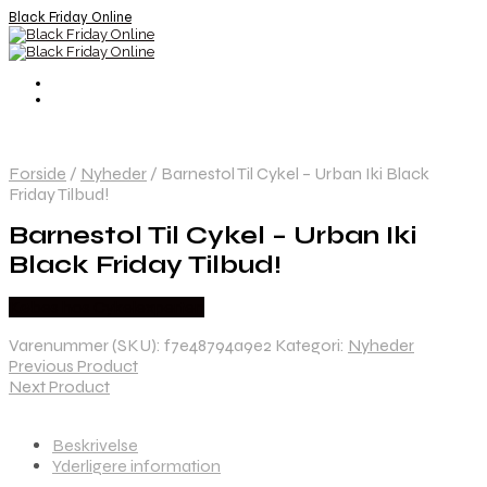
Black Friday Online
Forside
/
Nyheder
/
Barnestol Til Cykel – Urban Iki Black
Friday Tilbud!
Barnestol Til Cykel – Urban Iki
Black Friday Tilbud!
Købes hos Cykelexperten
Varenummer (SKU):
f7e48794a9e2
Kategori:
Nyheder
Previous Product
Next Product
Beskrivelse
Yderligere information