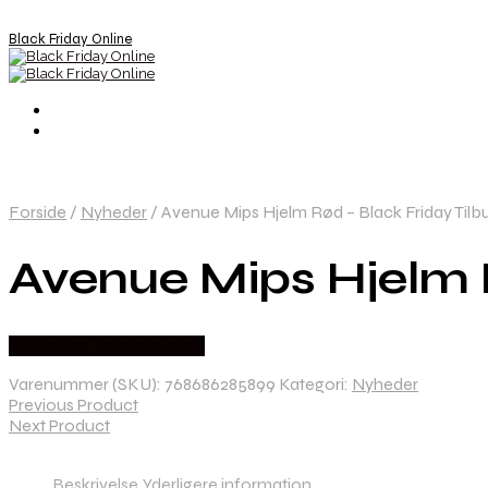
Black Friday Online
Forside
/
Nyheder
/
Avenue Mips Hjelm Rød – Black Friday Tilb
Avenue Mips Hjelm R
Købes hos Cykelexperten
Varenummer (SKU):
768686285899
Kategori:
Nyheder
Previous Product
Next Product
Beskrivelse
Yderligere information