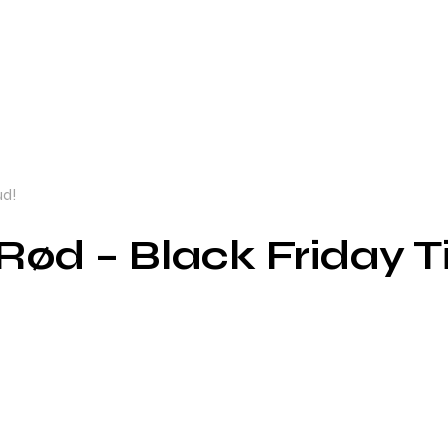
ud!
ød – Black Friday T