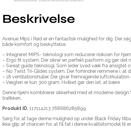
Beskrivelse
Avenue Mips i Rød er en fantastisk mulighed for dig. Der søger
både komfort og beskyttelse.
– Integreret MIPS- teknologi som reducerer risikoen for hjer
– Ergo fit system. Der sikrer en perfekt pasform og gør det 
– Sweat guide teknologi. Som leder sved væk fra ansigtet o
– No Twist Tri-Glides system. Der forhindrer remmene i, at d
– 18 ventilationshuller. Der giver fremragende luftcirkulatio
– Vægten er kun 300 gram. Hvilket gør den let, at bære
Denne hjelm kombinerer sikkerhed med et moderne design Så d
trafikken.
Produkt ID.
117114213 768686285899
Sørg for, at tage denne mulighed op under Black Friday tilbud
ikke glip af chancen for, at få fat i denne kvalitetsmodel til en