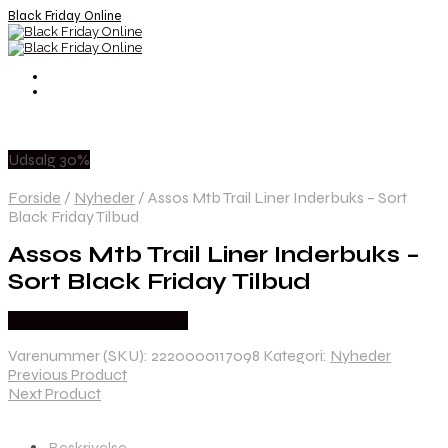
Black Friday Online
Udsalg 30%
Forside
/
Nyheder
/
Assos Mtb Trail Liner Inderbuks – Sort
Black Friday Tilbud
Assos Mtb Trail Liner Inderbuks –
Sort Black Friday Tilbud
Købes hos Cykelexperten
Varenummer (SKU):
2220000117098
Kategori:
Nyheder
Previous Product
Next Product
Beskrivelse