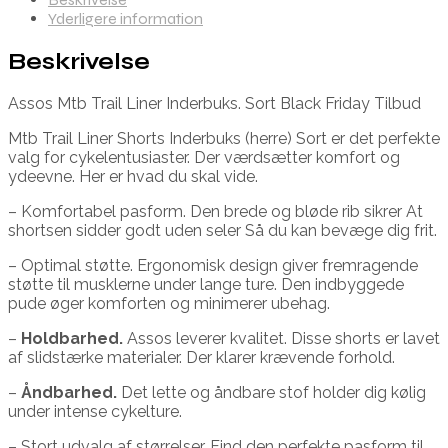
Yderligere information
Beskrivelse
Assos Mtb Trail Liner Inderbuks. Sort Black Friday Tilbud
Mtb Trail Liner Shorts Inderbuks (herre) Sort er det perfekte
valg for cykelentusiaster. Der værdsætter komfort og
ydeevne. Her er hvad du skal vide.
– Komfortabel pasform. Den brede og bløde rib sikrer At
shortsen sidder godt uden seler Så du kan bevæge dig frit.
– Optimal støtte. Ergonomisk design giver fremragende
støtte til musklerne under lange ture. Den indbyggede
pude øger komforten og minimerer ubehag.
–
Holdbarhed.
Assos leverer kvalitet. Disse shorts er lavet
af slidstærke materialer. Der klarer krævende forhold.
–
Åndbarhed.
Det lette og åndbare stof holder dig kølig
under intense cykelture.
– Stort udvalg af størrelser. Find den perfekte pasform til