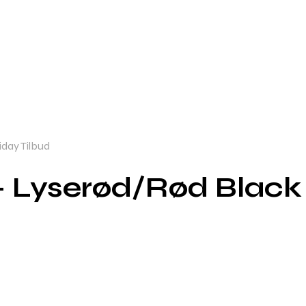
iday Tilbud
– Lyserød/Rød Black 