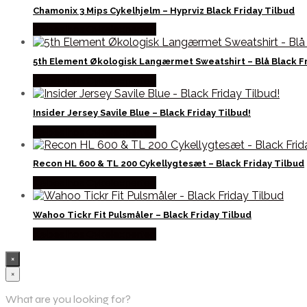
Chamonix 3 Mips Cykelhjelm – Hyprviz Black Friday Tilbud
Købes hos Cykelexperten
5th Element Økologisk Langærmet Sweatshirt – Blå Black Fr
Købes hos Cykelexperten
Insider Jersey Savile Blue – Black Friday Tilbud!
Købes hos Cykelexperten
Recon HL 600 & TL 200 Cykellygtesæt – Black Friday Tilbud
Købes hos Cykelexperten
Wahoo Tickr Fit Pulsmåler – Black Friday Tilbud
Købes hos Cykelexperten
×
×
What are you looking for?