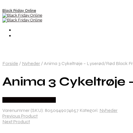
Black Friday Online
Forside
/
Nyheder
/
Anima 3 Cykeltrøje – Lyserød/Rød Black Fr
Anima 3 Cykeltrøje 
Købes hos Cykelexperten
Varenummer (SKU):
8050949074657
Kategori:
Nyheder
Previous Product
Next Product