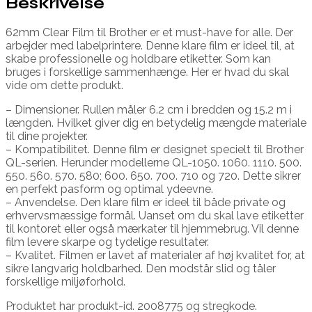
Beskrivelse
62mm Clear Film til Brother er et must-have for alle. Der
arbejder med labelprintere. Denne klare film er ideel til, at
skabe professionelle og holdbare etiketter. Som kan
bruges i forskellige sammenhænge. Her er hvad du skal
vide om dette produkt.
– Dimensioner. Rullen måler 6.2 cm i bredden og 15.2 m i
længden. Hvilket giver dig en betydelig mængde materiale
til dine projekter.
– Kompatibilitet. Denne film er designet specielt til Brother
QL-serien. Herunder modellerne QL-1050. 1060. 1110. 500.
550. 560. 570. 580; 600. 650. 700. 710 og 720. Dette sikrer
en perfekt pasform og optimal ydeevne.
– Anvendelse. Den klare film er ideel til både private og
erhvervsmæssige formål. Uanset om du skal lave etiketter
til kontoret eller også mærkater til hjemmebrug. Vil denne
film levere skarpe og tydelige resultater.
– Kvalitet. Filmen er lavet af materialer af høj kvalitet for, at
sikre langvarig holdbarhed. Den modstår slid og tåler
forskellige miljøforhold.
Produktet har produkt-id. 2008775 og stregkode.