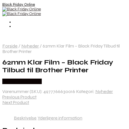
Black Friday Online
Forside
/
Nyheder
/
62mm Klar Film – Black Friday Tilbud til
Brother Printer
62mm Klar Film – Black Friday
Tilbud til Brother Printer
Købes hos Proshop
Varenummer (SKU):
4977766630016
Kategori:
Nyheder
Previous Product
Next Product
Beskrivelse
Yderligere information