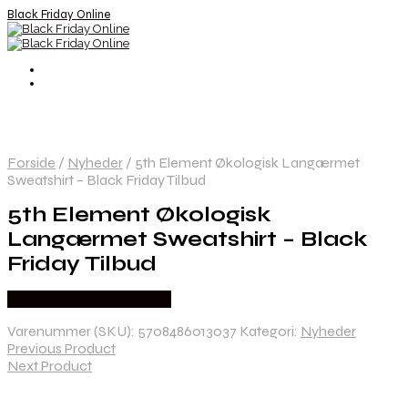
Black Friday Online
Forside
/
Nyheder
/
5th Element Økologisk Langærmet
Sweatshirt – Black Friday Tilbud
5th Element Økologisk
Langærmet Sweatshirt – Black
Friday Tilbud
Købes hos Cykelexperten
Varenummer (SKU):
5708486013037
Kategori:
Nyheder
Previous Product
Next Product