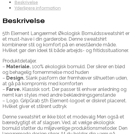
Beskrivelse
Yderligere information
Beskrivelse
5th Element Langærmet Økologisk Bomuldssweatshirt er
et must-have i din garderobe. Denne sweatshirt
kombinerer stil og komfort på en enestående måde.
Hvilket gør den ideel til både arbejds- og fritidssituationer.
Produktdetaljer.
–
Materiale.
100% økologisk bomuld. Der sikrer en blød
og behagelig fornemmelse mod huden
–
Design.
Slank pasform der fremhæver silhuetten uden,
at gå på kompromis med komforten
–
Farve.
Klassisk sort. Der passer til enhver anledning og
nemt kan styles med andre beklædningsgenstande
– Logo. GripGrab 5th Element-logoet er diskret placeret.
Hvilket giver et stilrent udtryk
Denne sweatshirt er ikke blot et modevalg Men også et
bæredygtigt ét af slagsen. Ved, at vælge økologisk
bomuld støtter du miljøvenlige produktionsmetoder. Den
langærmede design sikrer At du holder dig varm på