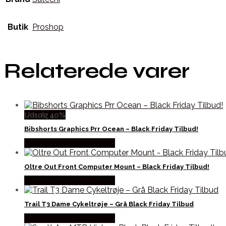
Butik
Proshop
Relaterede varer
Udsalg 40%
Bibshorts Graphics Prr Ocean – Black Friday Tilbud!
Købes hos Cykelexperten
Oltre Out Front Computer Mount – Black Friday Tilbud!
Købes hos Cykelexperten
Trail T3 Dame Cykeltrøje – Grå Black Friday Tilbud
Købes hos Cykelexperten