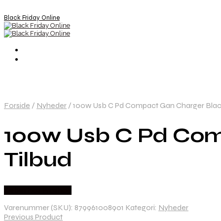
Black Friday Online
Forside
/
Nyheder
/
100w Usb C Pd Compact Gan Charger Black 
100w Usb C Pd Comp
Tilbud
Købes hos Proshop
Varenummer (SKU):
879961008901
Kategori:
Nyheder
Previous Product