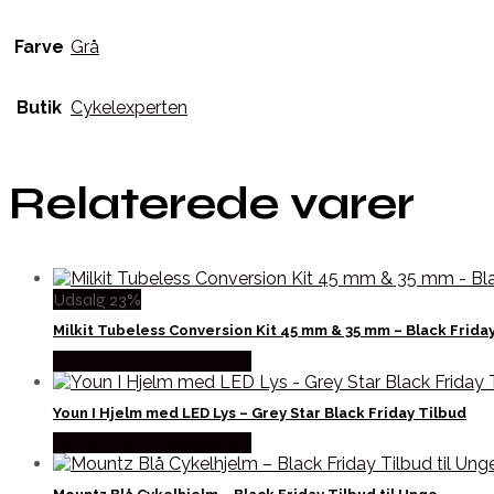
Farve
Grå
Butik
Cykelexperten
Relaterede varer
Udsalg 23%
Milkit Tubeless Conversion Kit 45 mm & 35 mm – Black Frida
Købes hos Cykelexperten
Youn I Hjelm med LED Lys – Grey Star Black Friday Tilbud
Købes hos Cykelexperten