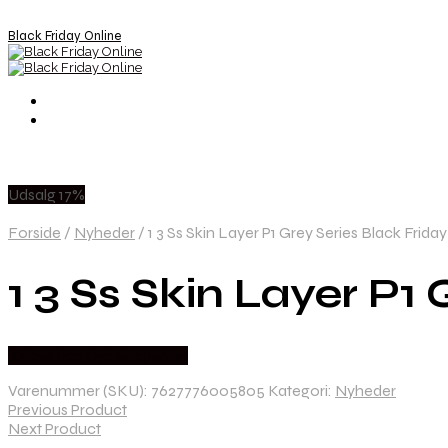
Black Friday Online
Udsalg 17%
Forside
/
Nyheder
/
1 3 Ss Skin Layer P1 Grey Series Black Frida
1 3 Ss Skin Layer P1
Købes hos Cykelexperten
Varenummer (SKU):
7627776005805
Kategori:
Nyheder
Previous Product
Next Product