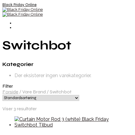
Black Friday Online
Switchbot
Kategorier
Der eksisterer ingen varekategorier.
Filter
Forside
/
Vare Brand
/
Switchbot
Viser 3 resultater