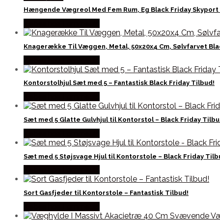
Hængende Vægreol Med Fem Rum, Eg Black Friday Skyport 
Købes hos Lammeuld
Knagerække Til Væggen, Metal, 50x20x4 Cm, Sølvfarvet Bla
Købes hos Lammeuld
Kontorstolhjul Sæt med 5 – Fantastisk Black Friday Tilbud!
Købes hos Lammeuld
Sæt med 5 Glatte Gulvhjul til Kontorstol – Black Friday Tilb
Købes hos Lammeuld
Sæt med 5 Støjsvage Hjul til Kontorstole – Black Friday Til
Købes hos Lammeuld
Sort Gasfjeder til Kontorstole – Fantastisk Tilbud!
Købes hos Lammeuld