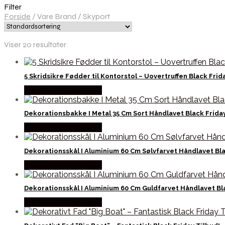
Filter
Forside
/
Vare Brand
/
Skyport
Viser 20 resultater
5 Skridsikre Fødder til Kontorstol – Uovertruffen Black Frid
Købes hos Lammeuld
Dekorationsbakke I Metal 35 Cm Sort Håndlavet Black Frida
Købes hos Lammeuld
Dekorationsskål I Aluminium 60 Cm Sølvfarvet Håndlavet Bla
Købes hos Lammeuld
Dekorationsskål I Aluminium 60 Cm Guldfarvet Håndlavet Bl
Købes hos Lammeuld