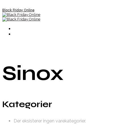
Black Friday Online
Sinox
Kategorier
Der eksisterer ingen varekategorier.