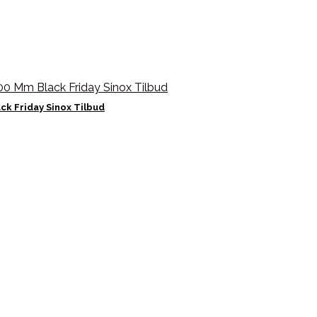
ack Friday Sinox Tilbud