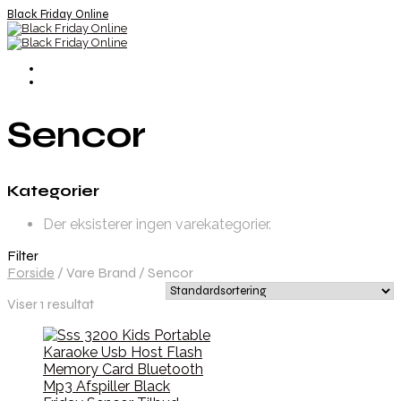
Black Friday Online
Sencor
Kategorier
Der eksisterer ingen varekategorier.
Filter
Forside
/
Vare Brand
/
Sencor
Viser 1 resultat