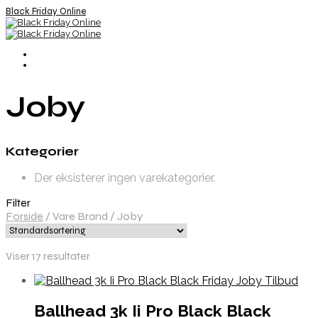
Black Friday Online
Joby
Kategorier
Der eksisterer ingen varekategorier.
Filter
Forside
/
Vare Brand
/
Joby
Viser 17 resultater
Ballhead 3k Ii Pro Black Black