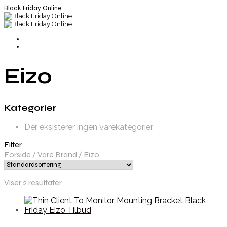
Black Friday Online
Eizo
Kategorier
Der eksisterer ingen varekategorier.
Filter
Forside
/
Vare Brand
/
Eizo
Viser 2 resultater