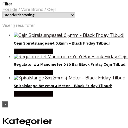
Filter
Forside
/
Vare Brand
/
Cejn
Viser 3 resultater
Cejn Spiralslangesæt 6,5mm – Black Friday Tilbud!
Købes hos Proshop
Regulator 1 4 Manometer 0 10 Bar Black Friday Cejn Tilbud
Købes hos Proshop
Spiralslange 8x12mm 4 Meter – Black Friday Tilbud!
Købes hos Proshop
×
Kategorier