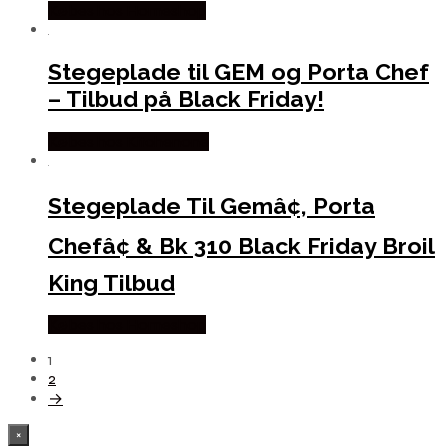
Købes hos Homeshop
Stegeplade til GEM og Porta Chef
– Tilbud på Black Friday!
Købes hos Kitchenone
Stegeplade Til Gemâ¢, Porta
Chefâ¢ & Bk 310 Black Friday Broil
King Tilbud
Købes hos Homeshop
1
2
→
×