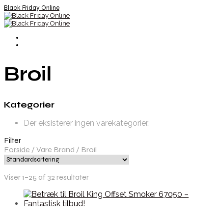
Black Friday Online
Broil
Kategorier
Der eksisterer ingen varekategorier.
Filter
Forside
/
Vare Brand
/
Broil
Viser 1–25 af 32 resultater