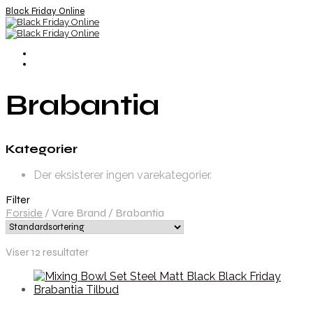
Black Friday Online
Brabantia
Kategorier
Der eksisterer ingen varekategorier.
Filter
Forside
/
Vare Brand
/
Brabantia
Viser 12 resultater